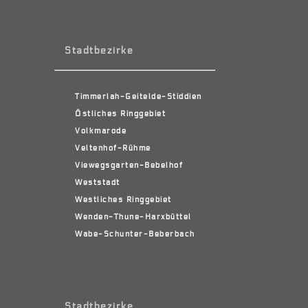
Stadtbezirke
Timmerlah-Geitelde-Stiddien
Östliches Ringgebiet
Volkmarode
Veltenhof-Rühme
Viewegsgarten-Bebelhof
Weststadt
Westliches Ringgebiet
Wenden-Thune-Harxbüttel
Wabe-Schunter-Beberbach
Stadtbezirke